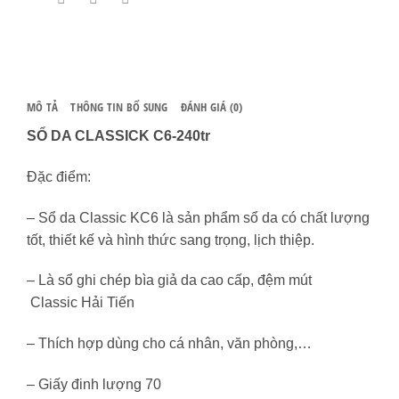
(Khuy
bấm)
số
lượng
MÔ TẢ
THÔNG TIN BỔ SUNG
ĐÁNH GIÁ (0)
SỔ DA CLASSICK C6-240tr
Đặc điểm:
– Sổ da Classic KC6 là sản phẩm sổ da có chất lượng
tốt, thiết kế và hình thức sang trọng, lịch thiệp.
– Là sổ ghi chép bìa giả da cao cấp, đệm mút​
Classic Hải Tiến
– Thích hợp dùng cho cá nhân, văn phòng,…
– Giấy đinh lượng 70