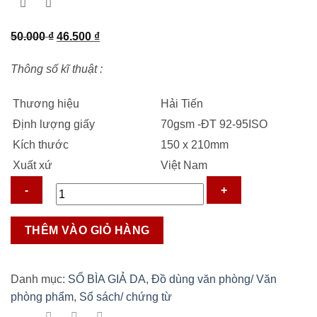
Giá
Giá
50.000
₫
46.500
₫
gốc
hiện
Thông số kĩ thuật :
là:
tại
50.000 ₫.
là:
Thương hiệu
Hải Tiến
46.500 ₫.
Định lượng giấy
70gsm -ĐT 92-95ISO
Kích thước
150 x 210mm
Xuất xứ
Việt Nam
Sổ
THÊM VÀO GIỎ HÀNG
da
mềm
Classic
Danh mục:
SỔ BÌA GIẢ DA
,
Đồ dùng văn phòng/ Văn
KC6-
phòng phẩm
,
Sổ sách/ chứng từ
240tr