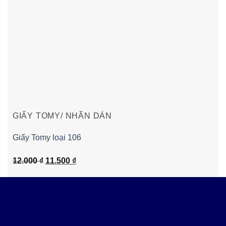
GIẤY TOMY/ NHÃN DÁN
Giấy Tomy loại 106
Giá
Giá
12.000
₫
11.500
₫
gốc
hiện
là:
tại
12.000 ₫.
là:
11.500 ₫.