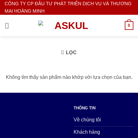
Bỏ
CÔNG TY CP ĐẦU TƯ PHÁT TRIỂN DỊCH VỤ VÀ THƯƠNG
MẠI HOÀNG MINH
qua
nội
0
dung
LỌC
Không tìm thấy sản phẩm nào khớp với lựa chọn của bạn.
THÔNG TIN
Về chúng tôi
Khách hàng