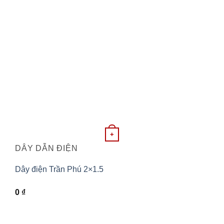
+
DÂY DẪN ĐIỆN
Dây điện Trần Phú 2×1.5
0
₫