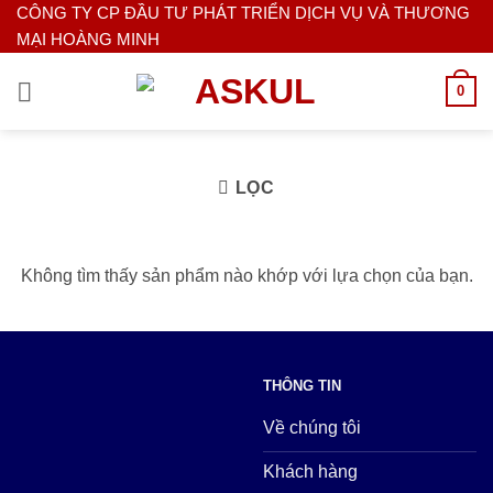
Bỏ
CÔNG TY CP ĐẦU TƯ PHÁT TRIỂN DỊCH VỤ VÀ THƯƠNG
MẠI HOÀNG MINH
qua
nội
0
dung
LỌC
Không tìm thấy sản phẩm nào khớp với lựa chọn của bạn.
THÔNG TIN
Về chúng tôi
Khách hàng