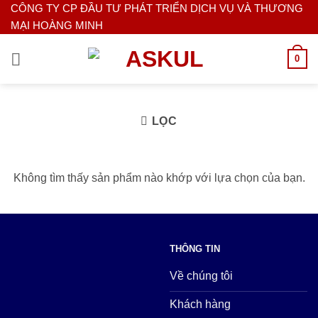
Bỏ
CÔNG TY CP ĐẦU TƯ PHÁT TRIỂN DỊCH VỤ VÀ THƯƠNG
MẠI HOÀNG MINH
qua
nội
0
dung
LỌC
Không tìm thấy sản phẩm nào khớp với lựa chọn của bạn.
THÔNG TIN
Về chúng tôi
Khách hàng