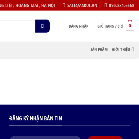
G LIỆT, HOÀNG MAI, HÀ NỘI
SALE@ASKUL.VN
090.831.6668
ĐĂNG NHẬP
GIỎ HÀNG /
0
₫
0
SẢN PHẨM
GIỚI THIỆU
ĐĂNG KÝ NHẬN BẢN TIN