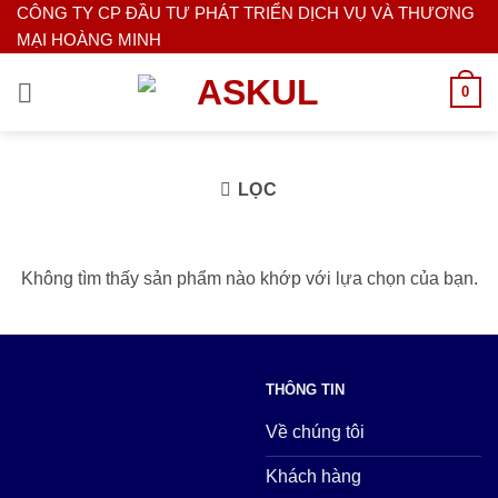
Bỏ
CÔNG TY CP ĐẦU TƯ PHÁT TRIỂN DỊCH VỤ VÀ THƯƠNG
MẠI HOÀNG MINH
qua
nội
0
dung
LỌC
Không tìm thấy sản phẩm nào khớp với lựa chọn của bạn.
THÔNG TIN
Về chúng tôi
Khách hàng