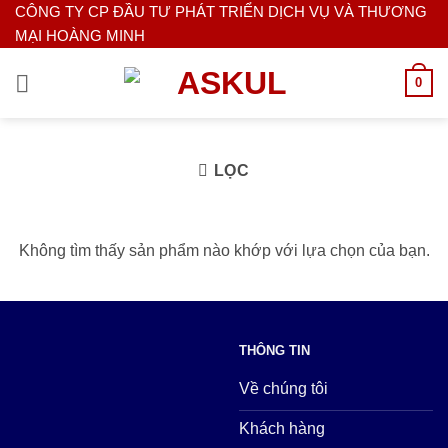
Bỏ
CÔNG TY CP ĐẦU TƯ PHÁT TRIỂN DỊCH VỤ VÀ THƯƠNG
MẠI HOÀNG MINH
qua
nội
0
dung
LỌC
Không tìm thấy sản phẩm nào khớp với lựa chọn của bạn.
THÔNG TIN
Về chúng tôi
Khách hàng