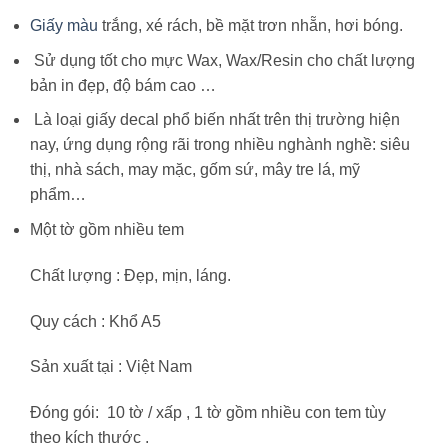
Giấy màu
trắng, xé rách, bề mặt trơn nhẵn, hơi bóng.
Sử dụng tốt cho mực Wax, Wax/Resin cho chất lượng
bản in đẹp, độ bám cao …
Là loại giấy decal phổ biến nhất trên thị trường hiện
nay, ứng dụng rộng rãi trong nhiều nghành nghề: siêu
thị, nhà sách, may mặc, gốm sứ, mây tre lá, mỹ
phẩm…
Một tờ gồm nhiều tem
Chất lượng : Đẹp, mịn, láng.
Quy cách : Khổ A5
Sản xuất tại : Việt Nam
Đóng gói: 10 tờ / xấp , 1 tờ gồm nhiều con tem tùy
theo kích thước .