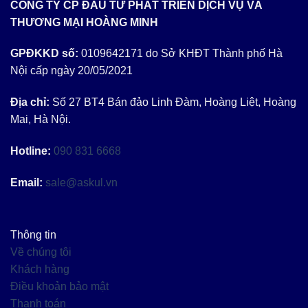
CÔNG TY CP ĐẦU TƯ PHÁT TRIỂN DỊCH VỤ VÀ
THƯƠNG MẠI HOÀNG MINH
GPĐKKD số:
0109642171 do Sở KHĐT Thành phố Hà
Nội cấp ngày 20/05/2021
Địa chỉ:
Số 27 BT4 Bán đảo Linh Đàm, Hoàng Liệt, Hoàng
Mai, Hà Nội.
Hotline:
090 831 6668
Email:
sale@askul.vn
Thông tin
Về chúng tôi
Khách hàng
Điều khoản bảo mật
Thanh toán