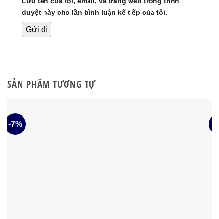
Lưu tên của tôi, email, và trang web trong trình
duyệt này cho lần bình luận kế tiếp của tôi.
SẢN PHẨM TƯƠNG TỰ
-7%
-