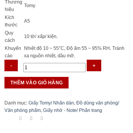
Thương
11.500 ₫.
Tomy
hiệu
Kích
A5
thước
Quy
10 tờ/ xấp/ kiện.
cách
Khuyến
Nhiệt độ 10 ~ 55°C, Độ ẩm 55 ~ 95% RH. Tránh
cáo
xa nguồn nhiệt, dầu mỡ.
Giấy
THÊM VÀO GIỎ HÀNG
Tomy
loại
100
Danh mục:
Giấy Tomy/ Nhãn dán
,
Đồ dùng văn phòng/
số
Văn phòng phẩm
,
Giấy nhớ - Note/ Phân trang
lượng