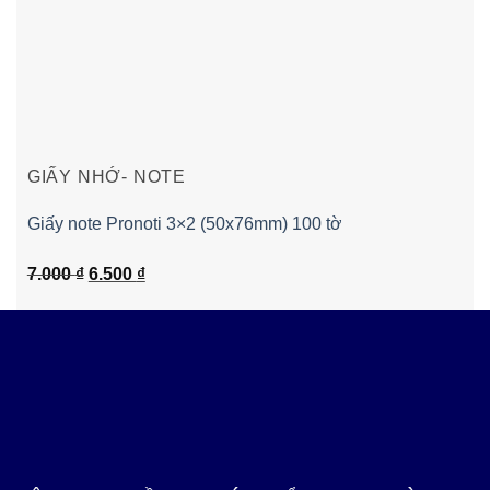
GIẤY NHỚ- NOTE
Giấy note Pronoti 3×2 (50x76mm) 100 tờ
Giá
Giá
7.000
₫
6.500
₫
gốc
hiện
là:
tại
7.000 ₫.
là:
6.500 ₫.