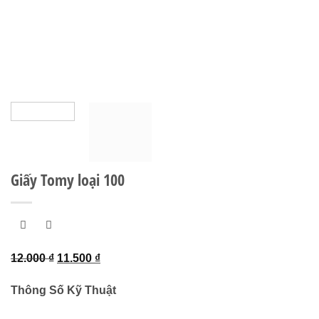
Giấy Tomy loại 100
Giá
Giá
12.000
₫
11.500
₫
gốc
hiện
Thông Số Kỹ Thuật
là:
tại
12.000 ₫.
là: