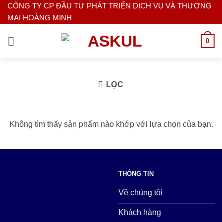
Bỏ
CÔNG TY CP ĐẦU TƯ PHÁT TRIỂN DỊCH VỤ VÀ THƯƠNG
MẠI HOÀNG MINH
qua
nội
0
dung
LỌC
Không tìm thấy sản phẩm nào khớp với lựa chọn của bạn.
THÔNG TIN
Về chúng tôi
Khách hàng