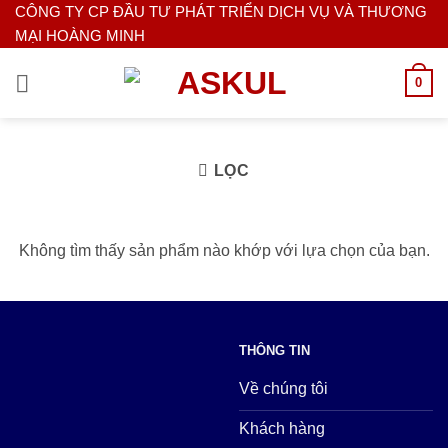
Bỏ
CÔNG TY CP ĐẦU TƯ PHÁT TRIỂN DỊCH VỤ VÀ THƯƠNG
MẠI HOÀNG MINH
qua
nội
0
dung
LỌC
Không tìm thấy sản phẩm nào khớp với lựa chọn của bạn.
THÔNG TIN
Về chúng tôi
Khách hàng