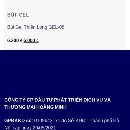
BÚT GEL
Bút Gel Thiên Long GEL-08
Giá
Giá
6.200
₫
6.000
₫
gốc
hiện
là:
tại
6.200 ₫.
là:
6.000 ₫.
CÔNG TY CP ĐẦU TƯ PHÁT TRIỂN DỊCH VỤ VÀ
THƯƠNG MẠI HOÀNG MINH
GPĐKKD số:
0109642171 do Sở KHĐT Thành phố Hà
Nội cấp ngày 20/05/2021