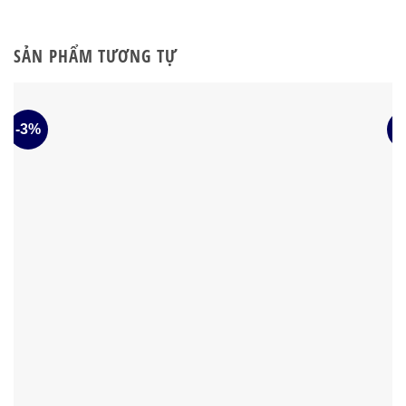
SẢN PHẨM TƯƠNG TỰ
-3%
-