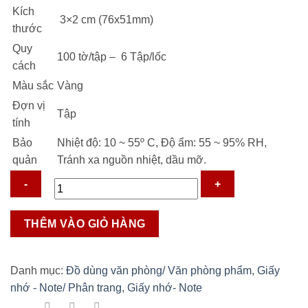
8.500 ₫.
Kích
3×2 cm (76x51mm)
thước
Quy
100 tờ/tập – 6 Tập/lốc
cách
Màu sắc
Vàng
Đợn vị
Tập
tính
Bảo
Nhiệt độ: 10 ~ 55º C, Độ ẩm: 55 ~ 95% RH,
quản
Tránh xa nguồn nhiệt, dầu mỡ.
Giấy
THÊM VÀO GIỎ HÀNG
note
3x2
Double
Danh mục:
Đồ dùng văn phòng/ Văn phòng phẩm
,
Giấy
A
nhớ - Note/ Phân trang
,
Giấy nhớ- Note
số