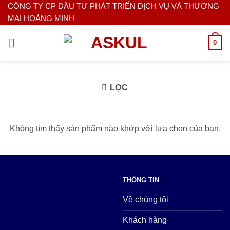
Bỏ
CÔNG TY CP ĐẦU TƯ PHÁT TRIỂN DỊCH VỤ VÀ THƯƠNG
MẠI HOÀNG MINH
qua
nội
0
dung
LỌC
Không tìm thấy sản phẩm nào khớp với lựa chọn của bạn.
THÔNG TIN
Về chúng tôi
Khách hàng