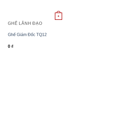
+
GHẾ LÃNH ĐẠO
Ghế Giám Đốc TQ12
0
₫