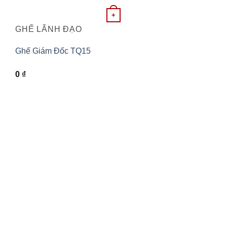
+
GHẾ LÃNH ĐẠO
Ghế Giám Đốc TQ15
0
₫