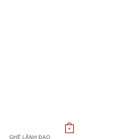
+
GHẾ LÃNH ĐẠO