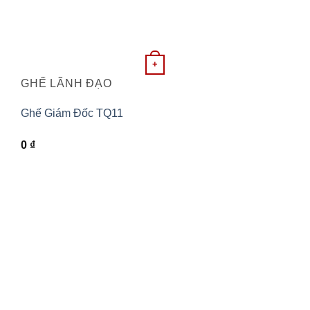
+
GHẾ LÃNH ĐẠO
Ghế Giám Đốc TQ11
0
₫