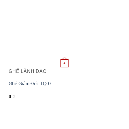
+
GHẾ LÃNH ĐẠO
Ghế Giám Đốc TQ07
0
₫