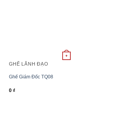
+
GHẾ LÃNH ĐẠO
Ghế Giám Đốc TQ08
0
₫