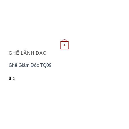
+
GHẾ LÃNH ĐẠO
Ghế Giám Đốc TQ09
0
₫