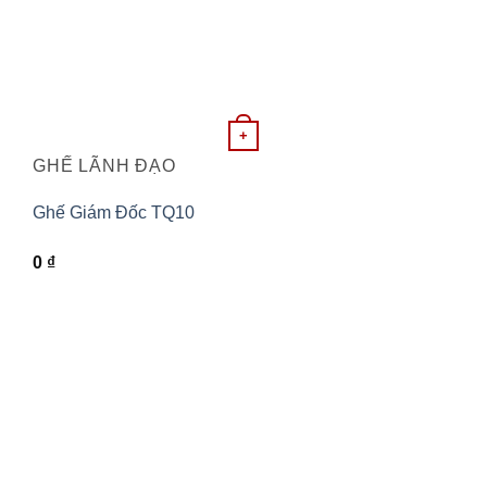
+
GHẾ LÃNH ĐẠO
Ghế Giám Đốc TQ10
0
₫