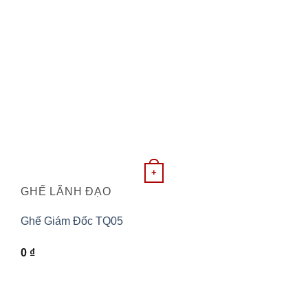
+
GHẾ LÃNH ĐẠO
Ghế Giám Đốc TQ05
0
₫