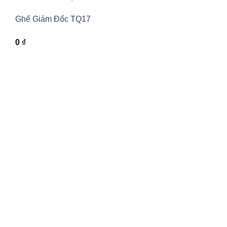
Ghế Giám Đốc TQ17
0
₫