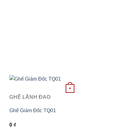
Sản
+
phẩm
GHẾ LÃNH ĐẠO
này
có
Ghế Giám Đốc TQ01
nhiều
0
₫
biến
thể.