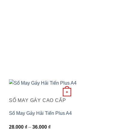
Sản
+
phẩm
SỔ MAY GÁY CAO CẤP
này
có
Sổ May Gáy Hải Tiến Plus A4
nhiều
Khoảng
28.000
₫
–
36.000
₫
biến