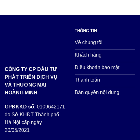
giá:
thể.
từ
Các
28.000 ₫
tùy
đến
chọn
THÔNG TIN
36.000 ₫
có
thể
Về chúng tôi
được
Khách hàng
chọn
trên
Điều khoản bảo mật
CÔNG TY CP ĐẦU TƯ
trang
PHÁT TRIỂN DỊCH VỤ
sản
Thanh toán
VÀ THƯƠNG MẠI
phẩm
Bản quyền nội dung
HOÀNG MINH
GPĐKKD số:
0109642171
do Sở KHĐT Thành phố
Hà Nội cấp ngày
20/05/2021