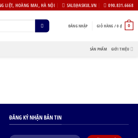
G LIỆT, HOÀNG MAI, HÀ NỘI
SALE@ASKUL.VN
090.831.6668
ĐĂNG NHẬP
GIỎ HÀNG /
0
₫
0
SẢN PHẨM
GIỚI THIỆU
ĐĂNG KÝ NHẬN BẢN TIN