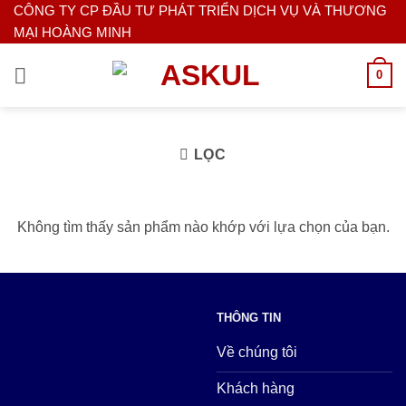
Bỏ
CÔNG TY CP ĐẦU TƯ PHÁT TRIỂN DỊCH VỤ VÀ THƯƠNG
MẠI HOÀNG MINH
qua
nội
0
dung
LỌC
Không tìm thấy sản phẩm nào khớp với lựa chọn của bạn.
THÔNG TIN
Về chúng tôi
Khách hàng