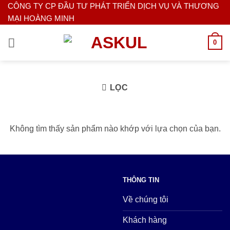
Bỏ
CÔNG TY CP ĐẦU TƯ PHÁT TRIỂN DỊCH VỤ VÀ THƯƠNG
MẠI HOÀNG MINH
qua
nội
0
dung
LỌC
Không tìm thấy sản phẩm nào khớp với lựa chọn của bạn.
THÔNG TIN
Về chúng tôi
Khách hàng