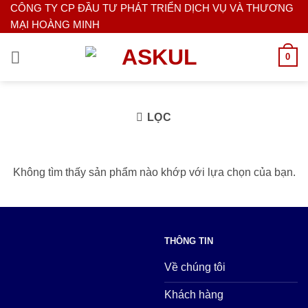
Bỏ
CÔNG TY CP ĐẦU TƯ PHÁT TRIỂN DỊCH VỤ VÀ THƯƠNG
MẠI HOÀNG MINH
qua
nội
0
dung
LỌC
Không tìm thấy sản phẩm nào khớp với lựa chọn của bạn.
THÔNG TIN
Về chúng tôi
Khách hàng