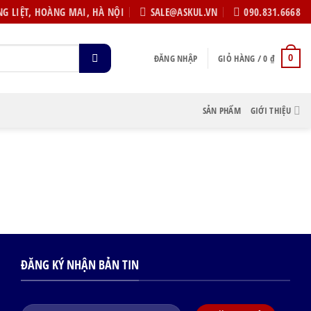
G LIỆT, HOÀNG MAI, HÀ NỘI
SALE@ASKUL.VN
090.831.6668
ĐĂNG NHẬP
GIỎ HÀNG /
0
₫
0
SẢN PHẨM
GIỚI THIỆU
ĐĂNG KÝ NHẬN BẢN TIN