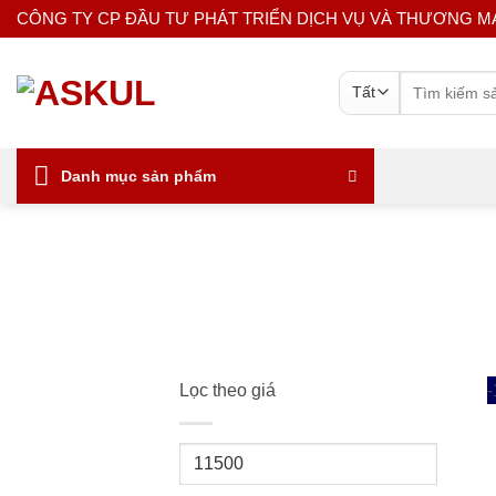
Bỏ
CÔNG TY CP ĐẦU TƯ PHÁT TRIỂN DỊCH VỤ VÀ THƯƠNG M
qua
nội
Tìm
dung
kiếm:
Danh mục sản phẩm
Lọc theo giá
Giá
tối