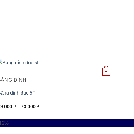
Sản
+
phẩm
BĂNG DÍNH
này
có
ăng dính đục 5F
nhiều
Khoảng
29.000
₫
–
73.000
₫
biến
giá:
thể.
từ
Các
-12%
29.000 ₫
tùy