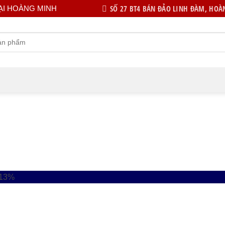
SỐ 27 BT4 BÁN ĐẢO LINH ĐÀM, HOÀN
ẠI HOÀNG MINH
-13%