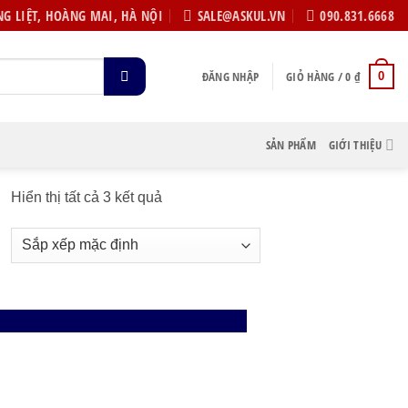
G LIỆT, HOÀNG MAI, HÀ NỘI
SALE@ASKUL.VN
090.831.6668
ĐĂNG NHẬP
GIỎ HÀNG /
0
₫
0
SẢN PHẨM
GIỚI THIỆU
Hiển thị tất cả 3 kết quả