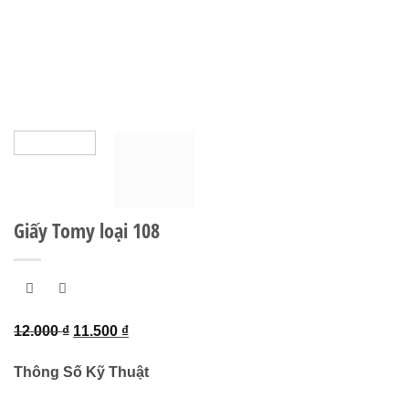
Giấy Tomy loại 108
Giá
Giá
12.000
₫
11.500
₫
gốc
hiện
Thông Số Kỹ Thuật
là:
tại
12.000 ₫.
là: