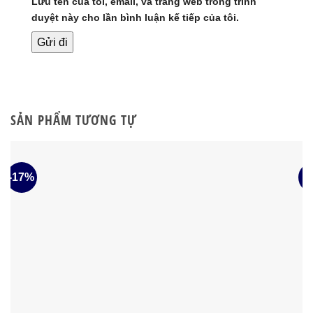
Lưu tên của tôi, email, và trang web trong trình
duyệt này cho lần bình luận kế tiếp của tôi.
SẢN PHẨM TƯƠNG TỰ
-17%
-