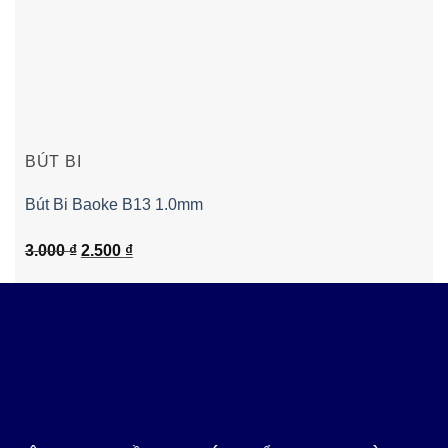
BÚT BI
Bút Bi Baoke B13 1.0mm
Giá
Giá
3.000
₫
2.500
₫
gốc
hiện
là:
tại
3.000 ₫.
là:
2.500 ₫.