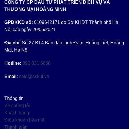
CÔNG TY CP ĐẦU TƯ PHÁT TRIỂN DỊCH VỤ VÀ
THƯƠNG MẠI HOÀNG MINH
GPĐKKD số:
0109642171 do Sở KHĐT Thành phố Hà
Nội cấp ngày 20/05/2021
Địa chỉ:
Số 27 BT4 Bán đảo Linh Đàm, Hoàng Liệt, Hoàng
Mai, Hà Nội.
Hotline:
090 831 6668
Email:
sale@askul.vn
Thông tin
Về chúng tôi
Khách hàng
Điều khoản bảo mật
Thanh toán