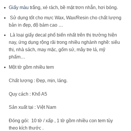
Giấy màu
trắng, xé rách, bề mặt trơn nhẵn, hơi bóng.
Sử dụng tốt cho mực Wax, Wax/Resin cho chất lượng
bản in đẹp, độ bám cao …
Là loại giấy decal phổ biến nhất trên thị trường hiện
nay, ứng dụng rộng rãi trong nhiều nghành nghề: siêu
thị, nhà sách, may mặc, gốm sứ, mây tre lá, mỹ
phẩm…
Một tờ gồm nhiều tem
Chất lượng : Đẹp, mịn, láng.
Quy cách : Khổ A5
Sản xuất tại : Việt Nam
Đóng gói: 10 tờ / xấp , 1 tờ gồm nhiều con tem tùy
theo kích thước .