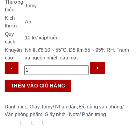
Thương
11.500 ₫.
Tomy
hiệu
Kích
A5
thước
Quy
10 tờ/ xấp/ kiện.
cách
Khuyến
Nhiệt độ 10 ~ 55°C, Độ ẩm 55 ~ 95% RH. Tránh
cáo
xa nguồn nhiệt, dầu mỡ.
Giấy
THÊM VÀO GIỎ HÀNG
Tomy
loại
108
Danh mục:
Giấy Tomy/ Nhãn dán
,
Đồ dùng văn phòng/
số
Văn phòng phẩm
,
Giấy nhớ - Note/ Phân trang
lượng