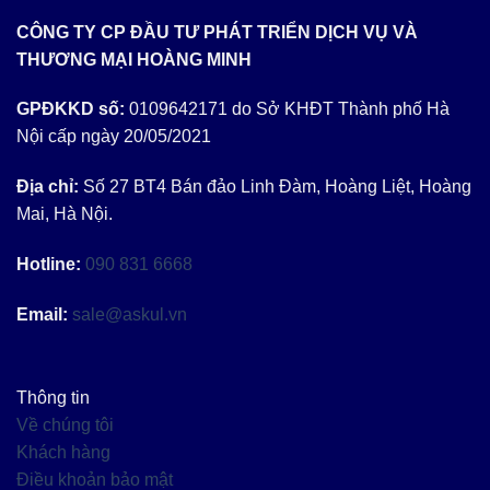
CÔNG TY CP ĐẦU TƯ PHÁT TRIỂN DỊCH VỤ VÀ
THƯƠNG MẠI HOÀNG MINH
GPĐKKD số:
0109642171 do Sở KHĐT Thành phố Hà
Nội cấp ngày 20/05/2021
Địa chỉ:
Số 27 BT4 Bán đảo Linh Đàm, Hoàng Liệt, Hoàng
Mai, Hà Nội.
Hotline:
090 831 6668
Email:
sale@askul.vn
Thông tin
Về chúng tôi
Khách hàng
Điều khoản bảo mật