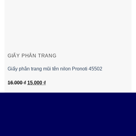
GIẤY PHÂN TRANG
Giấy phân trang mũi tên nilon Pronoti 45502
Giá
Giá
16.000
₫
15.000
₫
gốc
hiện
là:
tại
16.000 ₫.
là:
15.000 ₫.