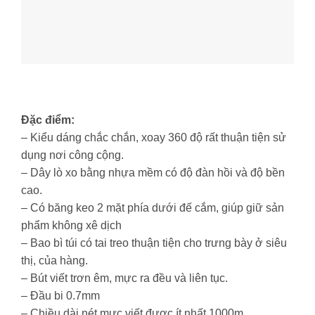
Đặc điểm:
– Kiểu dáng chắc chắn, xoay 360 độ rất thuận tiện sử
dụng nơi công cộng.
– Dây lò xo bằng nhựa mềm có độ đàn hồi và độ bền
cao.
– Có băng keo 2 mặt phía dưới đế cắm, giúp giữ sản
phẩm không xê dịch
– Bao bì túi có tai treo thuận tiện cho trưng bày ở siêu
thị, của hàng.
– Bút viết trơn êm, mực ra đều và liên tục.
– Đầu bi 0.7mm
– Chiều dài nét mực viết được ít nhất 1000m.