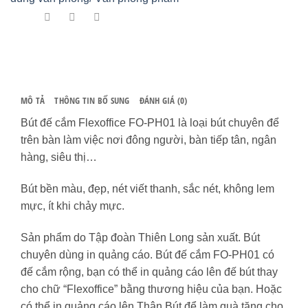
PH01
số
lượng
MÔ TẢ
THÔNG TIN BỔ SUNG
ĐÁNH GIÁ (0)
Bút đế cắm Flexoffice FO-PH01 là loại bút chuyên để
trên bàn làm việc nơi đông người, bàn tiếp tân, ngân
hàng, siêu thị…
Bút bền màu, đẹp, nét viết thanh, sắc nét, không lem
mực, ít khi chảy mực.
Sản phẩm do Tập đoàn Thiên Long sản xuất. Bút
chuyên dùng in quảng cáo. Bút đế cắm FO-PH01 có
đế cắm rộng, bạn có thể in quảng cáo lên đế bút thay
cho chữ “Flexoffice” bằng thương hiệu của bạn. Hoặc
có thể in quảng cáo lên Thân Bút để làm quà tặng cho