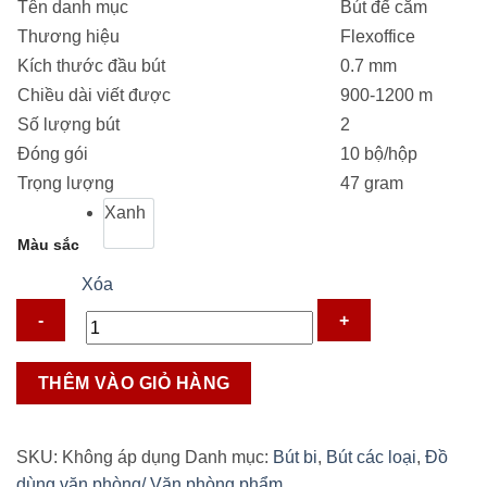
Tên danh mục
Bút đế cắm
14.500 ₫.
Thương hiệu
Flexoffice
Kích thước đầu bút
0.7 mm
Chiều dài viết được
900-1200 m
Số lượng bút
2
Đóng gói
10 bộ/hộp
Trọng lượng
47 gram
Xanh
Màu sắc
Xóa
Bút
THÊM VÀO GIỎ HÀNG
đế
cắm
Flexoffice
SKU:
Không áp dụng
Danh mục:
Bút bi
,
Bút các loại
,
Đồ
FO-
dùng văn phòng/ Văn phòng phẩm