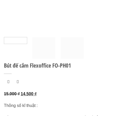
Bút đế cắm Flexoffice FO-PH01
Giá
Giá
15.000
₫
14.500
₫
gốc
hiện
Thông số kĩ thuật :
là:
tại
15.000 ₫.
là: