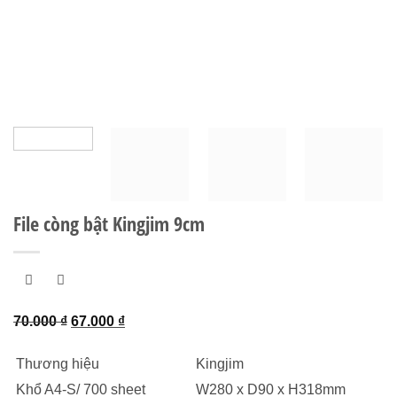
File còng bật Kingjim 9cm
Giá
Giá
70.000
₫
67.000
₫
gốc
hiện
Thương hiệu
Kingjim
là:
tại
70.000 ₫.
là:
Khổ A4-S/ 700 sheet
W280 x D90 x H318mm