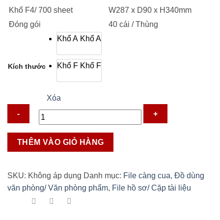
67.000 ₫.
Khổ F4/ 700 sheet
W287 x D90 x H340mm
Đóng gói
40 cái / Thùng
Khổ A
Khổ A
Khổ F
Khổ F
Kích thước
Xóa
File
THÊM VÀO GIỎ HÀNG
còng
bật
Kingjim
SKU:
Không áp dụng
Danh mục:
File càng cua
,
Đồ dùng
9cm
văn phòng/ Văn phòng phẩm
,
File hồ sơ/ Cặp tài liệu
số
lượng