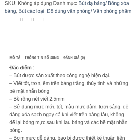
Thiên
SKU:
Không áp dụng
Danh mục:
Bút dạ bảng/ Bông xóa
Long
bảng
,
Bút các loại
,
Đồ dùng văn phòng/ Văn phòng phẩm
WB-
03
số
lượng
MÔ TẢ
THÔNG TIN BỔ SUNG
ĐÁNH GIÁ (0)
Đặc điểm :
– Bút được sản xuất theo công nghệ hiện đại.
– Viết tốt, trơn, êm trên bảng trắng, thủy tinh và những
bề mặt nhẵn bóng.
– Bề rộng nét viết 2.5mm.
– Sử dụng mực mới, tốt, màu mực đậm, tươi sáng, dễ
dàng xóa sạch ngay cả khi viết trên bảng lâu, không
để lại bóng mực sau khi lau bảng và các bề mặt nhẵn
bóng.
– Bơm mực dễ dàng, bao bì được thiết kế thuận tiện