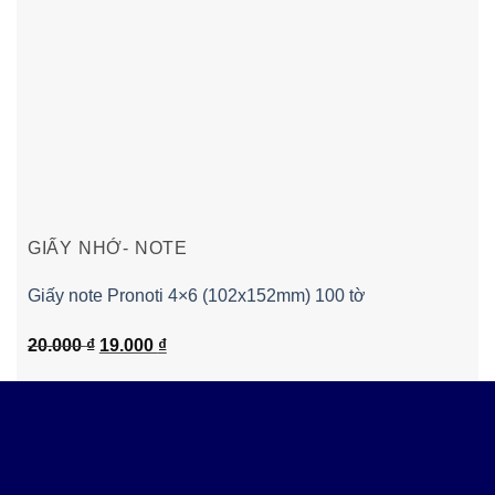
GIẤY NHỚ- NOTE
Giấy note Pronoti 4×6 (102x152mm) 100 tờ
Giá
Giá
20.000
₫
19.000
₫
gốc
hiện
là:
tại
20.000 ₫.
là:
19.000 ₫.