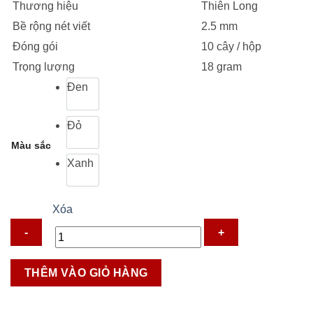
Thương hiệu
Thiên Long
8.500 ₫.
Bề rộng nét viết
2.5 mm
Đóng gói
10 cây / hộp
Trọng lượng
18 gram
Đen
Đỏ
Màu sắc
Xanh
Xóa
Bút
THÊM VÀO GIỎ HÀNG
lông
bảng