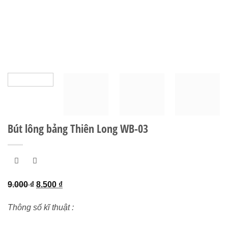
Bút lông bảng Thiên Long WB-03
Giá
Giá
9.000
₫
8.500
₫
gốc
hiện
Thông số kĩ thuật :
là:
tại
9.000 ₫.
là: