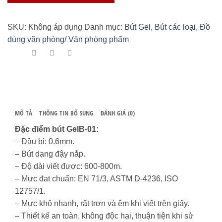
B
Thiên
SKU:
Không áp dụng
Danh mục:
Bút Gel
,
Bút các loại
,
Đồ
Long
dùng văn phòng/ Văn phòng phẩm
GEL-
B01
số
lượng
MÔ TẢ
THÔNG TIN BỔ SUNG
ĐÁNH GIÁ (0)
Đặc điểm bút GelB-01:
– Đầu bi: 0.6mm.
– Bút dạng đậy nắp.
– Độ dài viết được: 600-800m.
– Mực đạt chuẩn: EN 71/3, ASTM D-4236, ISO
12757/1.
– Mực khô nhanh, rất trơn và êm khi viết trên giấy.
– Thiết kế an toàn, không độc hại, thuận tiện khi sử