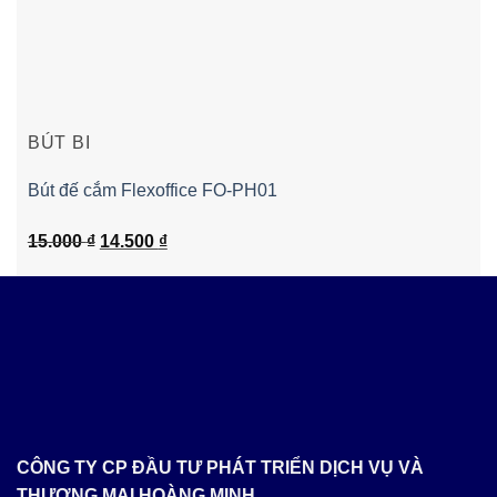
BÚT BI
Bút đế cắm Flexoffice FO-PH01
Giá
Giá
15.000
₫
14.500
₫
gốc
hiện
là:
tại
15.000 ₫.
là:
14.500 ₫.
CÔNG TY CP ĐẦU TƯ PHÁT TRIỂN DỊCH VỤ VÀ
THƯƠNG MẠI HOÀNG MINH