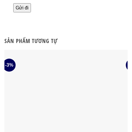
SẢN PHẨM TƯƠNG TỰ
-3%
-