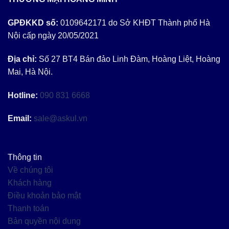
GPĐKKD số:
0109642171 do Sở KHĐT Thành phố Hà
Nội cấp ngày 20/05/2021
Địa chỉ:
Số 27 BT4 Bán đảo Linh Đàm, Hoàng Liệt, Hoàng
Mai, Hà Nội.
Hotline:
090 831 6668
Email:
sale@askul.vn
Thông tin
Về chúng tôi
Khách hàng
Điều khoản bảo mật
Thanh toán
Bản quyền nội dung