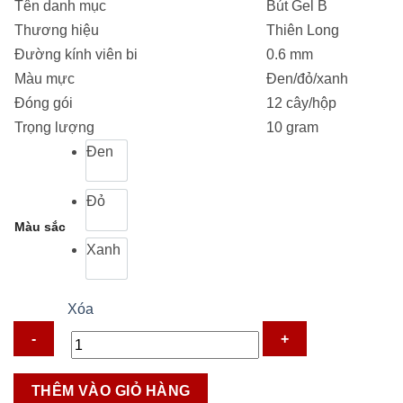
Tên danh mục
Bút Gel B
8.100 ₫.
Thương hiệu
Thiên Long
Đường kính viên bi
0.6 mm
Màu mực
Đen/đỏ/xanh
Đóng gói
12 cây/hộp
Trọng lượng
10 gram
Đen
Đỏ
Màu sắc
Xanh
Xóa
Bút
THÊM VÀO GIỎ HÀNG
Gel