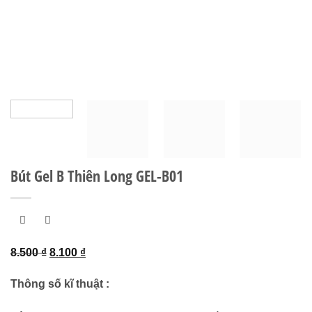
Bút Gel B Thiên Long GEL-B01
Giá
Giá
8.500
₫
8.100
₫
gốc
hiện
Thông số kĩ thuật :
là:
tại
8.500 ₫.
là: