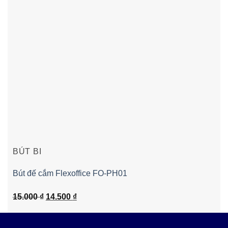
BÚT BI
Bút đế cắm Flexoffice FO-PH01
Giá
Giá
15.000
₫
14.500
₫
gốc
hiện
là:
tại