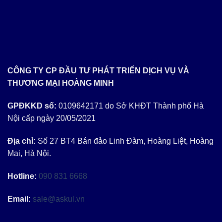
15.000 ₫.
là:
14.500 ₫.
CÔNG TY CP ĐẦU TƯ PHÁT TRIỂN DỊCH VỤ VÀ
THƯƠNG MẠI HOÀNG MINH
GPĐKKD số:
0109642171 do Sở KHĐT Thành phố Hà
Nội cấp ngày 20/05/2021
Địa chỉ:
Số 27 BT4 Bán đảo Linh Đàm, Hoàng Liệt, Hoàng
Mai, Hà Nội.
Hotline:
090 831 6668
Email:
sale@askul.vn