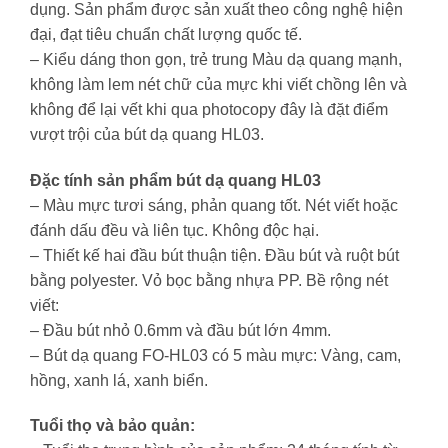
dụng. Sản phẩm được sản xuất theo công nghệ hiện
đại, đạt tiêu chuẩn chất lượng quốc tế.
– Kiểu dáng thon gọn, trẻ trung Màu dạ quang mạnh,
không làm lem nét chữ của mực khi viết chồng lên và
không để lại vết khi qua photocopy đây là đặt điểm
vượt trội của bút dạ quang HL03.
Đặc tính sản phẩm bút dạ quang HL03
– Màu mực tươi sáng, phản quang tốt. Nét viết hoặc
đánh dấu đều và liên tục. Không độc hại.
– Thiết kế hai đầu bút thuận tiện. Đầu bút và ruột bút
bằng polyester. Vỏ bọc bằng nhựa PP. Bề rộng nét
viết:
– Đầu bút nhỏ 0.6mm và đầu bút lớn 4mm.
– Bút dạ quang FO-HL03 có 5 màu mực: Vàng, cam,
hồng, xanh lá, xanh biển.
Tuổi thọ và bảo quản: