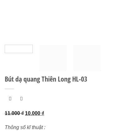
Bút dạ quang Thiên Long HL-03
Giá
Giá
11.000
₫
10.000
₫
gốc
hiện
Thông số kĩ thuật :
là:
tại
11.000 ₫.
là: