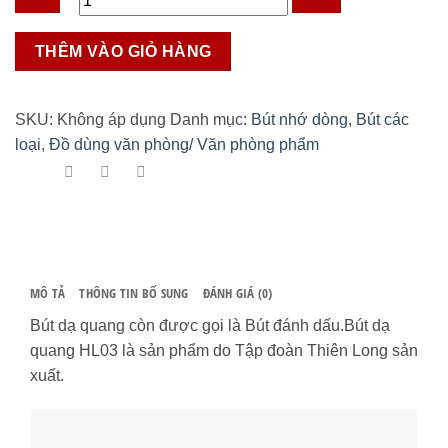
Bút
THÊM VÀO GIỎ HÀNG
dạ
quang
Thiên
SKU:
Không áp dụng
Danh mục:
Bút nhớ dòng
,
Bút các
Long
loại
,
Đồ dùng văn phòng/ Văn phòng phẩm
HL-
03
số
lượng
MÔ TẢ
THÔNG TIN BỔ SUNG
ĐÁNH GIÁ (0)
Bút dạ quang còn được gọi là Bút đánh dấu.Bút dạ
quang HL03 là sản phẩm do Tập đoàn Thiên Long sản
xuất.