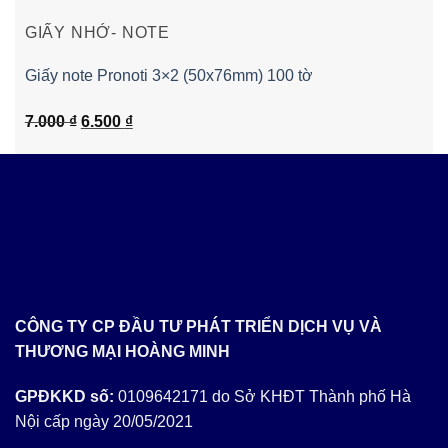
GIẤY NHỚ- NOTE
Giấy note Pronoti 3×2 (50x76mm) 100 tờ
Giá
Giá
7.000
₫
6.500
₫
gốc
hiện
là:
tại
7.000 ₫.
là:
6.500 ₫.
CÔNG TY CP ĐẦU TƯ PHÁT TRIỂN DỊCH VỤ VÀ
THƯƠNG MẠI HOÀNG MINH
GPĐKKD số:
0109642171 do Sở KHĐT Thành phố Hà
Nội cấp ngày 20/05/2021