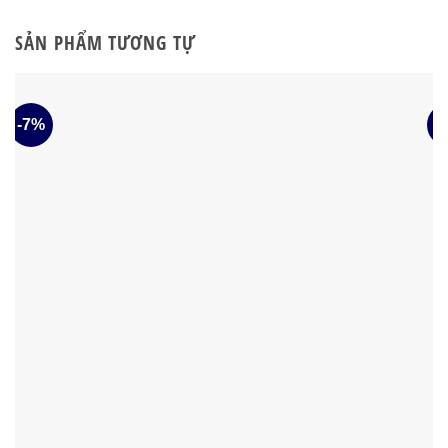
SẢN PHẨM TƯƠNG TỰ
-7%
-