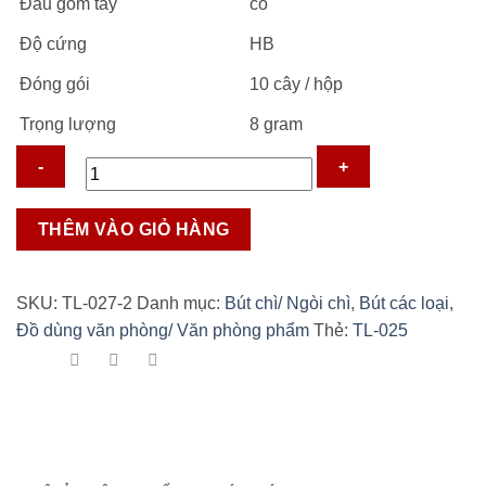
Đầu gôm tẩy
có
5.000 ₫.
Độ cứng
HB
Đóng gói
10 cây / hộp
Trọng lượng
8 gram
Bút
THÊM VÀO GIỎ HÀNG
chì
gỗ
Thiên
SKU:
TL-027-2
Danh mục:
Bút chì/ Ngòi chì
,
Bút các loại
,
Long
Đồ dùng văn phòng/ Văn phòng phẩm
Thẻ:
TL-025
GP-
04
số
lượng