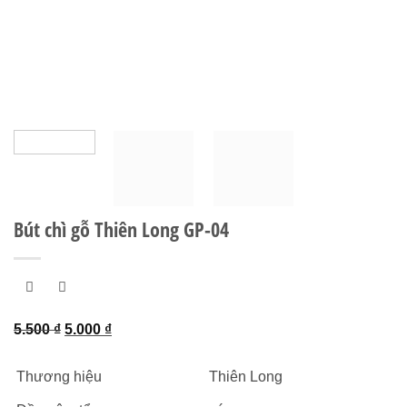
Bút chì gỗ Thiên Long GP-04
Giá
Giá
5.500
₫
5.000
₫
gốc
hiện
là:
tại
Thương hiệu
Thiên Long
5.500 ₫.
là: