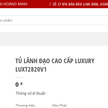
SỐ 27 BT4 BÁN ĐẢO LINH ĐÀM, HOÀN
ẠI HOÀNG MINH
TỦ LÃNH ĐẠO CAO CẤP LUXURY
LUXT2820V1
0
₫
Thông số kĩ thuật :
Thương hiệu
Hòa Phát