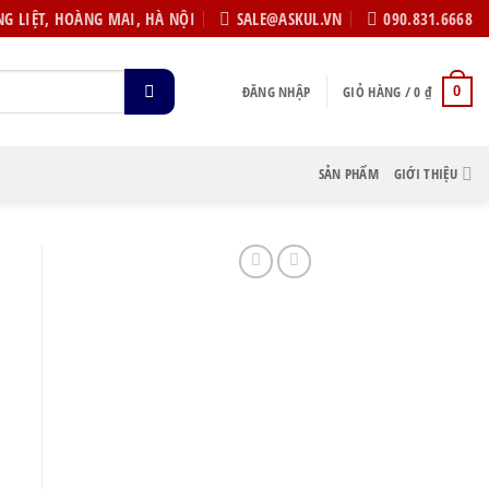
G LIỆT, HOÀNG MAI, HÀ NỘI
SALE@ASKUL.VN
090.831.6668
ĐĂNG NHẬP
GIỎ HÀNG /
0
₫
0
SẢN PHẨM
GIỚI THIỆU