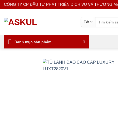
Bỏ
CÔNG TY CP ĐẦU TƯ PHÁT TRIỂN DỊCH VỤ VÀ THƯƠNG M
qua
nội
Tìm
dung
kiếm:
Danh mục sản phẩm