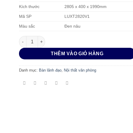
Kích thước
2805 x 400 x 1990mm
Mã SP
LUXT2820V1
Màu sắc
Đen nâu
TỦ LÃNH ĐẠO CAO CẤP LUXURY LUXT2820V1 số lượng
THÊM VÀO GIỎ HÀNG
Danh mục:
Bàn lãnh đạo
,
Nội thất văn phòng