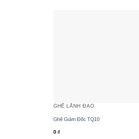
GHẾ LÃNH ĐẠO
Ghế Giám Đốc TQ10
0
₫
+