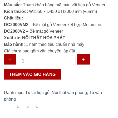
Màu sắc:
Tham khảo bảng mã màu vật liệu gỗ Veneer.
Kích thước:
W1350 x D430 x H2000 mm (±5mm)
Chất liệu:
DC2000VM2 –
Bề mặt gỗ Veneer kết hợp Melamine.
DC2000V2 –
Bề mặt gỗ Veneer
Xuất xứ:
NỘI THẤT HÒA PHÁT
Bảo hành:
1 năm theo tiêu chuẩn nhà máy
Giá chưa bao gồm vận chuyển lắp đặt
Tủ
THÊM VÀO GIỎ HÀNG
Giám
Đốc
DC1350VM4,
Danh mục:
Tủ tài liệu gỗ
,
Nội thất văn phòng
,
Tủ văn
DC1350V4
phòng
số
lượng