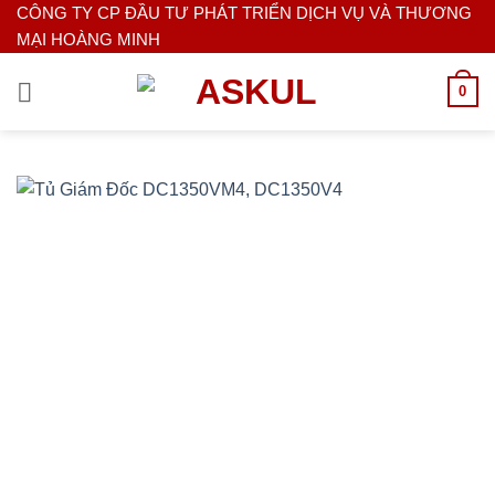
Bỏ
CÔNG TY CP ĐẦU TƯ PHÁT TRIỂN DỊCH VỤ VÀ THƯƠNG
MẠI HOÀNG MINH
qua
nội
0
dung