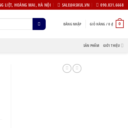
G LIỆT, HOÀNG MAI, HÀ NỘI
SALE@ASKUL.VN
090.831.6668
ĐĂNG NHẬP
GIỎ HÀNG /
0
₫
0
SẢN PHẨM
GIỚI THIỆU