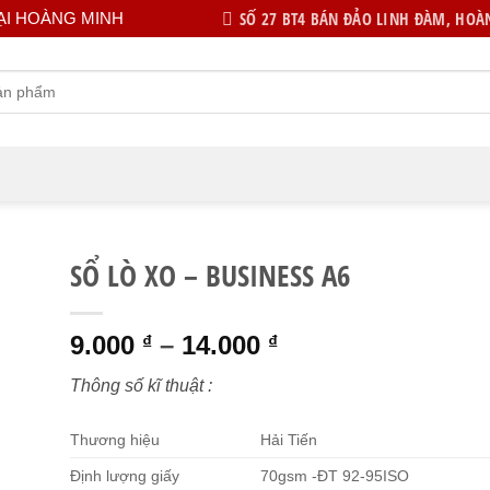
SỐ 27 BT4 BÁN ĐẢO LINH ĐÀM, HOÀN
ẠI HOÀNG MINH
SỔ LÒ XO – BUSINESS A6
Khoảng
9.000
–
14.000
₫
₫
giá:
Thông số kĩ thuật :
từ
9.000 ₫
Thương hiệu
Hải Tiến
đến
14.000 ₫
Định lượng giấy
70gsm -ĐT 92-95ISO