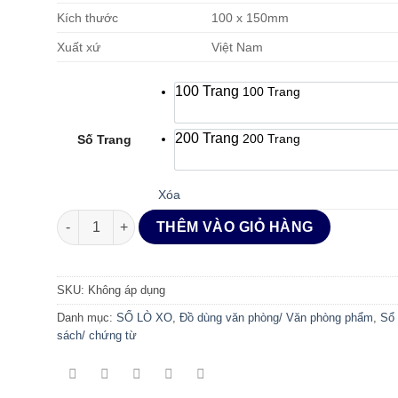
Kích thước
100 x 150mm
Xuất xứ
Việt Nam
100 Trang
100 Trang
200 Trang
200 Trang
Số Trang
Xóa
SỔ LÒ XO - BUSINESS A6 số lượng
THÊM VÀO GIỎ HÀNG
SKU:
Không áp dụng
Danh mục:
SỔ LÒ XO
,
Đồ dùng văn phòng/ Văn phòng phẩm
,
Sổ
sách/ chứng từ