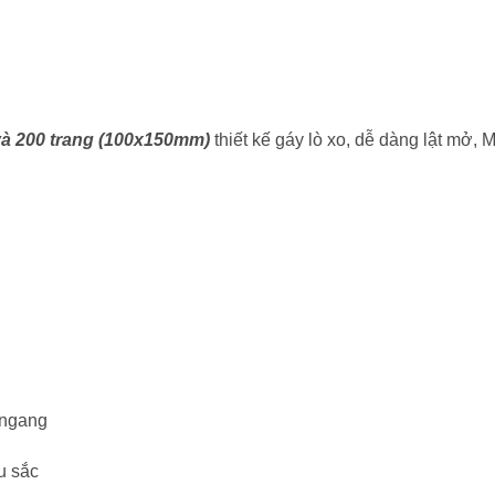
 và 200 trang (100x150mm)
thiết kế gáy lò xo, dễ dàng lật mở, M
 ngang
u sắc