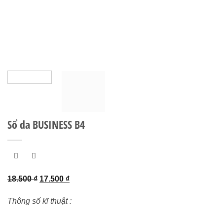
Sổ da BUSINESS B4
Giá
Giá
18.500
₫
17.500
₫
gốc
hiện
Thông số kĩ thuật :
là:
tại
18.500 ₫.
là: