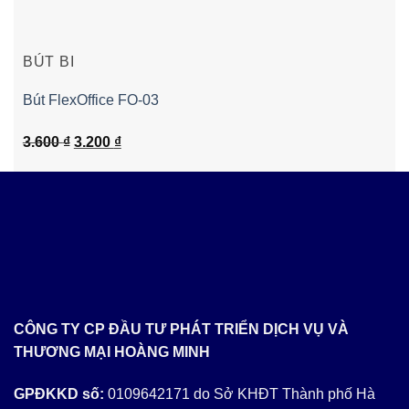
BÚT BI
Bút FlexOffice FO-03
Giá
Giá
3.600
₫
3.200
₫
gốc
hiện
là:
tại
3.600 ₫.
là:
3.200 ₫.
CÔNG TY CP ĐẦU TƯ PHÁT TRIỂN DỊCH VỤ VÀ
THƯƠNG MẠI HOÀNG MINH
GPĐKKD số:
0109642171 do Sở KHĐT Thành phố Hà