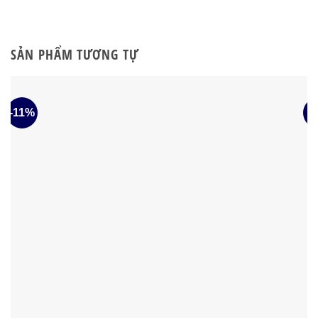
SẢN PHẨM TƯƠNG TỰ
-11%
-