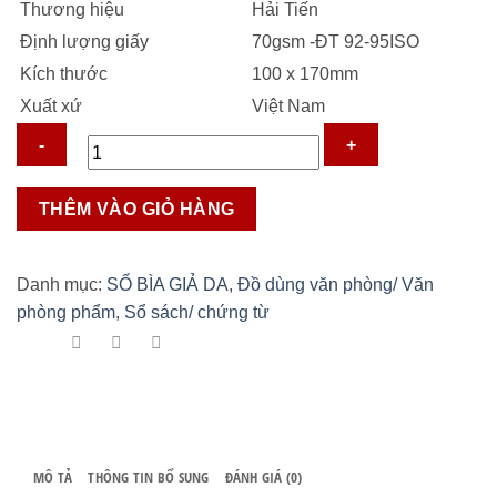
Thương hiệu
Hải Tiến
17.500 ₫.
Định lượng giấy
70gsm -ĐT 92-95ISO
Kích thước
100 x 170mm
Xuất xứ
Việt Nam
Sổ
THÊM VÀO GIỎ HÀNG
da
BUSINESS
B4
Danh mục:
SỔ BÌA GIẢ DA
,
Đồ dùng văn phòng/ Văn
số
phòng phẩm
,
Sổ sách/ chứng từ
lượng
MÔ TẢ
THÔNG TIN BỔ SUNG
ĐÁNH GIÁ (0)