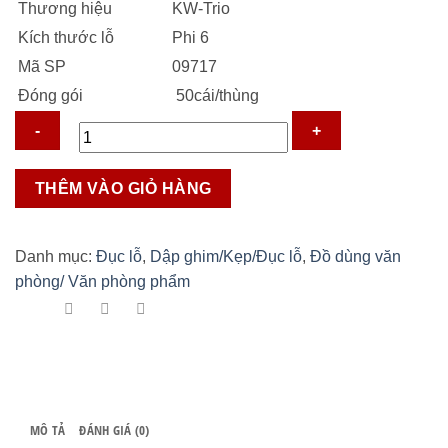
Thương hiệu
KW-Trio
315.000 ₫.
Kích thước lỗ
Phi 6
Mã SP
09717
Đóng gói
50cái/thùng
Kìm
THÊM VÀO GIỎ HÀNG
bấm
lỗ
KW-
Danh mục:
Đục lỗ
,
Dập ghim/Kẹp/Đục lỗ
,
Đồ dùng văn
trio
phòng/ Văn phòng phẩm
09717
-
30
tờ
số
lượng
MÔ TẢ
ĐÁNH GIÁ (0)