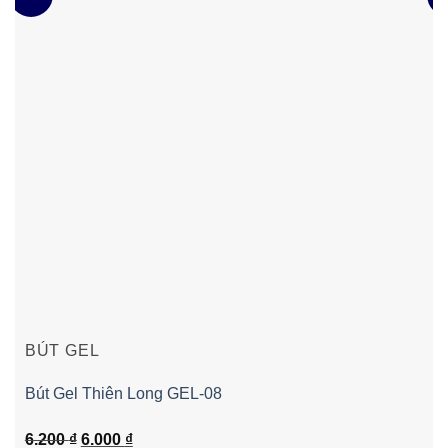
BÚT GEL
Bút Gel Thiên Long GEL-08
Giá
Giá
6.200
₫
6.000
₫