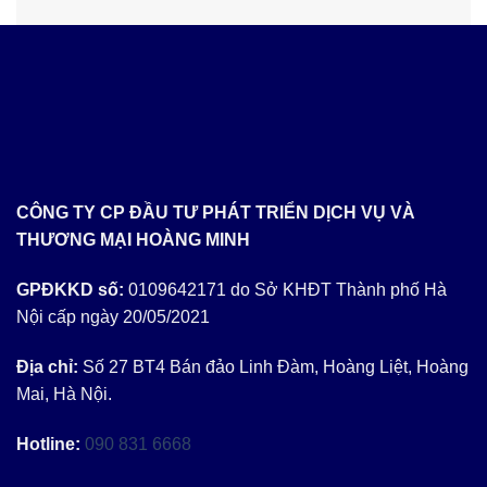
gốc
hiện
là:
tại
6.200 ₫.
là:
6.000 ₫.
CÔNG TY CP ĐẦU TƯ PHÁT TRIỂN DỊCH VỤ VÀ
THƯƠNG MẠI HOÀNG MINH
GPĐKKD số:
0109642171 do Sở KHĐT Thành phố Hà
Nội cấp ngày 20/05/2021
Địa chỉ:
Số 27 BT4 Bán đảo Linh Đàm, Hoàng Liệt, Hoàng
Mai, Hà Nội.
Hotline:
090 831 6668