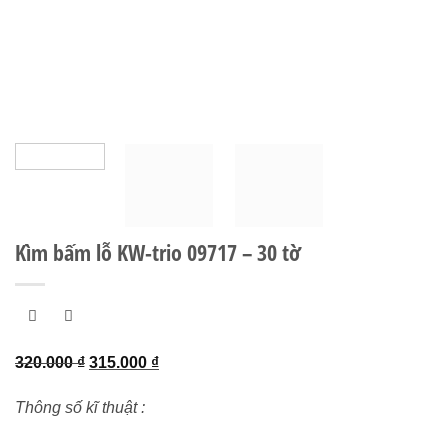
Kìm bấm lỗ KW-trio 09717 – 30 tờ
Giá
Giá
320.000
₫
315.000
₫
gốc
hiện
Thông số kĩ thuật :
là:
tại
320.000 ₫.
là: