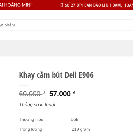
SỐ 27 BT4 BÁN ĐẢO LINH ĐÀM, HOÀN
ẠI HOÀNG MINH
Khay cắm bút Deli E906
Giá
Giá
60.000
57.000
₫
₫
gốc
hiện
Thông số kĩ thuật :
là:
tại
60.000 ₫.
là:
Thương hiệu
Deli
57.000 ₫.
Trọng lượng
219 gram