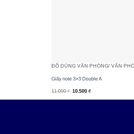
ĐỒ DÙNG VĂN PHÒNG/ VĂN PH
Giấy note 3×3 Double A
Giá
Giá
11.000
₫
10.500
₫
+
gốc
hiện
là:
tại
11.000 ₫.
là:
10.500 ₫.