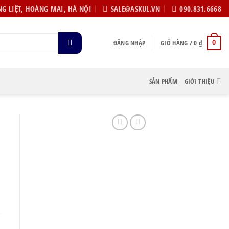
G LIỆT, HOÀNG MAI, HÀ NỘI
SALE@ASKUL.VN
090.831.6668
ĐĂNG NHẬP
GIỎ HÀNG /
0
₫
0
SẢN PHẨM
GIỚI THIỆU