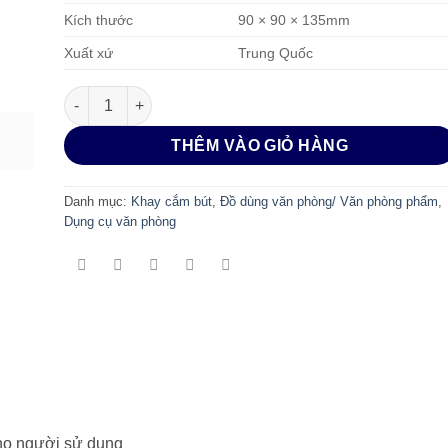
Kích thước
90 × 90 × 135mm
Xuất xứ
Trung Quốc
Khay cắm bút Deli E906 số lượng
THÊM VÀO GIỎ HÀNG
Danh mục:
Khay cắm bút
,
Đồ dùng văn phòng/ Văn phòng phẩm
,
Dụng cụ văn phòng
cho người sử dụng