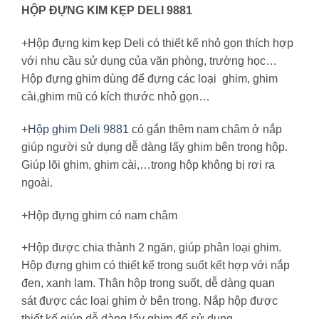
HỘP ĐỰNG KIM KẸP DELI 9881
+Hộp đựng kim kẹp Deli có thiết kế nhỏ gọn thích hợp
với nhu cầu sử dụng của văn phòng, trường học…
Hộp đựng ghim dùng để đựng các loại ghim, ghim
cài,ghim mũ có kích thước nhỏ gọn…
+
Hộp ghim Deli 9881
có gắn thêm nam châm ở nắp
giúp người sử dụng dễ dàng lấy ghim bên trong hộp.
Giúp lõi ghim, ghim cài,…trong hộp không bị rơi ra
ngoài.
+Hộp đựng ghim có nam châm
+Hộp được chia thành 2 ngăn, giúp phân loại ghim.
Hộp đựng ghim có thiết kế trong suốt kết hợp với nắp
đen, xanh lam. Thân hộp trong suốt, dễ dàng quan
sát được các loại ghim ở bên trong. Nắp hộp được
thiết kế giúp dễ dàng lấy ghim để sử dụng.