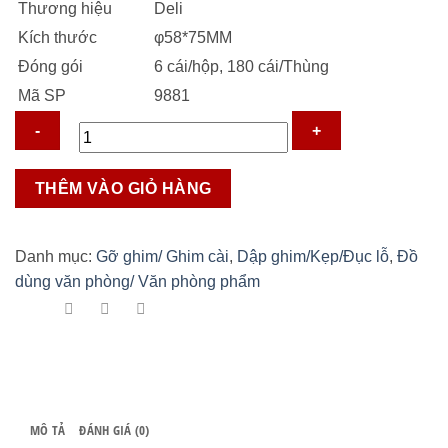
Thương hiệu
Deli
20.000 ₫.
Kích thước
φ58*75MM
Đóng gói
6 cái/hộp, 180 cái/Thùng
Mã SP
9881
Hộp
THÊM VÀO GIỎ HÀNG
đựng
ghim
Deli
Danh mục:
Gỡ ghim/ Ghim cài
,
Dập ghim/Kẹp/Đục lỗ
,
Đồ
9881
dùng văn phòng/ Văn phòng phẩm
số
lượng
MÔ TẢ
ĐÁNH GIÁ (0)