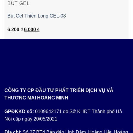
BÚT GEL
Bút Gel Thiên Long GEL-08
Giá
Giá
6.200
₫
6.000
₫
gốc
hiện
là:
tại
6.200 ₫.
là:
6.000 ₫.
CÔNG TY CP ĐẦU TƯ PHÁT TRIỂN DỊCH VỤ VÀ
THƯƠNG MẠI HOÀNG MINH
GPĐKKD số:
0109642171 do Sở KHĐT Thành phố Hà
Nội cấp ngày 20/05/2021
Địa chỉ:
Số 27 BT4 Bán đảo Linh Đàm, Hoàng Liệt, Hoàng