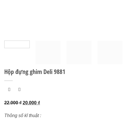
Hộp đựng ghim Deli 9881
Giá
Giá
22.000
₫
20.000
₫
gốc
hiện
Thông số kĩ thuật :
là:
tại
22.000 ₫.
là: