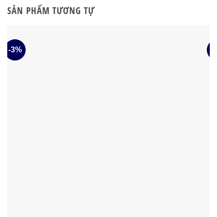
SẢN PHẨM TƯƠNG TỰ
-3%
-