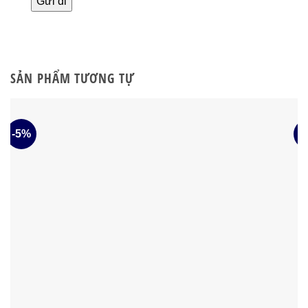
SẢN PHẨM TƯƠNG TỰ
-5%
-