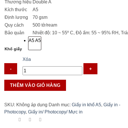
Thương hiệu
Double A
39.300 ₫.
Kích thước
A5
Định lượng
70 gsm
Quy cách
500 tờ/ream
Bảo quản
Nhiệt độ: 10 ~ 55º C, Độ ẩm: 55 ~ 95% RH, Trá
A5
A5
Khổ giấy
Xóa
Giấy
THÊM VÀO GIỎ HÀNG
in
Double
A5
SKU:
Không áp dụng
Danh mục:
Giấy in khổ A5
,
Giấy in -
-
Photocopy
,
Giấy in/ Photocopy/ Mực in
70GSM
số