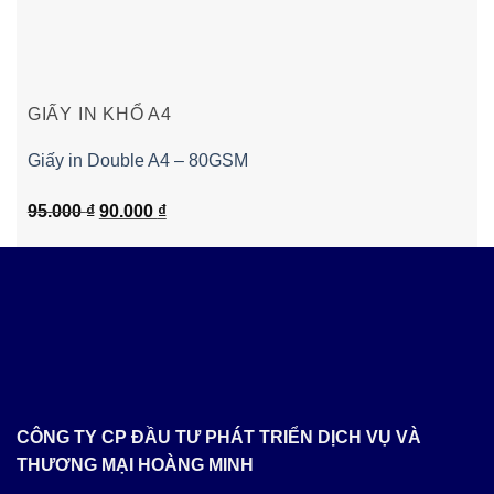
GIẤY IN KHỔ A4
Giấy in Double A4 – 80GSM
Giá
Giá
95.000
₫
90.000
₫
gốc
hiện
là:
tại
95.000 ₫.
là:
90.000 ₫.
CÔNG TY CP ĐẦU TƯ PHÁT TRIỂN DỊCH VỤ VÀ
THƯƠNG MẠI HOÀNG MINH