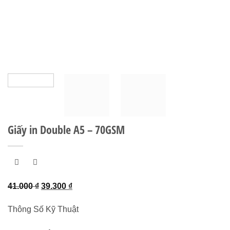
Giấy in Double A5 – 70GSM
Giá
Giá
41.000
₫
39.300
₫
gốc
hiện
Thông Số Kỹ Thuật
là:
tại
41.000 ₫.
là: