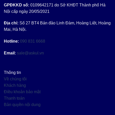
GPĐKKD số:
0109642171 do Sở KHĐT Thành phố Hà
Nội cấp ngày 20/05/2021
Địa chỉ:
Số 27 BT4 Bán đảo Linh Đàm, Hoàng Liệt, Hoàng
Mai, Hà Nội.
Hotline:
090 831 6668
Email:
sale@askul.vn
Thông tin
Về chúng tôi
Khách hàng
Điều khoản bảo mật
Thanh toán
Bản quyền nội dung