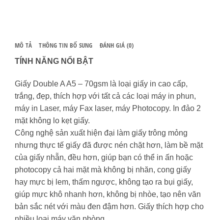
lượng
MÔ TẢ
THÔNG TIN BỔ SUNG
ĐÁNH GIÁ (0)
TÍNH NĂNG NỔI BẬT
Giấy Double A A5 – 70gsm là loại giấy in cao cấp,
trắng, đẹp, thích hợp với tất cả các loại máy in phun,
máy in Laser, máy Fax laser, máy Photocopy. In đảo 2
mặt không lo kẹt giấy.
Công nghệ sản xuất hiện đại làm giấy trông mỏng
nhưng thực tế giấy đã được nén chặt hơn, làm bề mặt
của giấy nhẵn, đều hơn, giúp bạn có thể in ấn hoặc
photocopy cả hai mặt mà không bị nhăn, cong giấy
hay mực bị lem, thấm ngược, không tạo ra bụi giấy,
giúp mực khô nhanh hơn, không bị nhòe, tạo nên văn
bản sắc nét với màu đen đậm hơn. Giấy thích hợp cho
nhiều loại máy văn phòng.