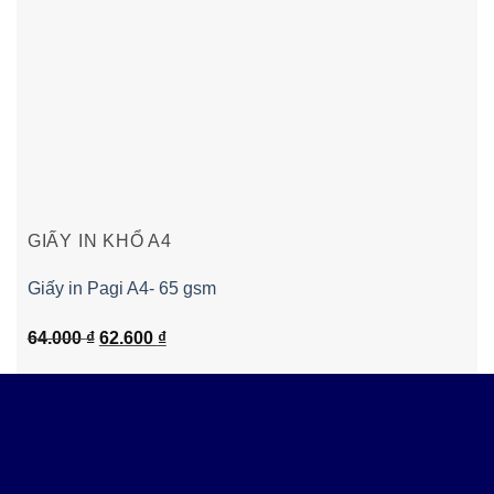
GIẤY IN KHỔ A4
Giấy in Pagi A4- 65 gsm
Giá
Giá
64.000
₫
62.600
₫
gốc
hiện
là:
tại
64.000 ₫.
là:
62.600 ₫.