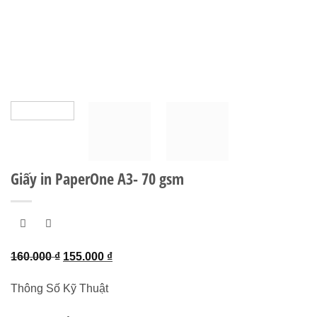
Giấy in PaperOne A3- 70 gsm
Giá
Giá
160.000
₫
155.000
₫
gốc
hiện
Thông Số Kỹ Thuật
là:
tại
160.000 ₫.
là: