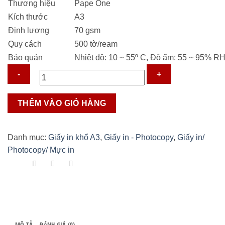
Thương hiệu
Pape One
155.000 ₫.
Kích thước
A3
Định lượng
70 gsm
Quy cách
500 tờ/ream
Bảo quản
Nhiệt độ: 10 ~ 55º C, Độ ẩm: 55 ~ 95% RH
Giấy
THÊM VÀO GIỎ HÀNG
in
PaperOne
A3-
Danh mục:
Giấy in khổ A3
,
Giấy in - Photocopy
,
Giấy in/
70
Photocopy/ Mực in
gsm
số
lượng
MÔ TẢ
ĐÁNH GIÁ (0)