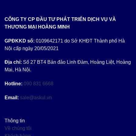
CÔNG TY CP ĐẦU TƯ PHÁT TRIỂN DỊCH VỤ VÀ
THƯƠNG MẠI HOÀNG MINH
GPĐKKD số:
0109642171 do Sở KHĐT Thành phố Hà
Nội cấp ngày 20/05/2021
Địa chỉ:
Số 27 BT4 Bán đảo Linh Đàm, Hoàng Liệt, Hoàng
Mai, Hà Nội.
Hotline:
090 831 6668
Email:
sale@askul.vn
Thông tin
Về chúng tôi
Khách hàng