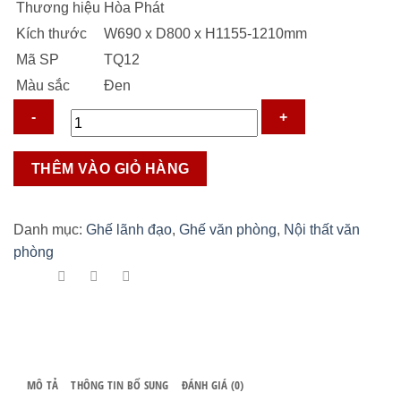
Thương hiệu
Hòa Phát
Kích thước
W690 x D800 x H1155-1210mm
Mã SP
TQ12
Màu sắc
Đen
Ghế
THÊM VÀO GIỎ HÀNG
Giám
Đốc
TQ12
Danh mục:
Ghế lãnh đạo
,
Ghế văn phòng
,
Nội thất văn
số
phòng
lượng
MÔ TẢ
THÔNG TIN BỔ SUNG
ĐÁNH GIÁ (0)