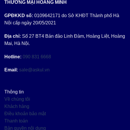
THƯƠNG MẠI HOÀNG MINH
GPĐKKD số:
0109642171 do Sở KHĐT Thành phố Hà
Nội cấp ngày 20/05/2021
Địa chỉ:
Số 27 BT4 Bán đảo Linh Đàm, Hoàng Liệt, Hoàng
Mai, Hà Nội.
Hotline:
090 831 6668
Email:
sale@askul.vn
Thông tin
Về chúng tôi
Khách hàng
Điều khoản bảo mật
Thanh toán
Bản quyền nội dung