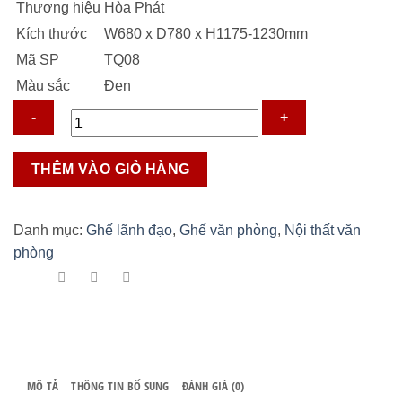
Thương hiệu
Hòa Phát
Kích thước
W680 x D780 x H1175-1230mm
Mã SP
TQ08
Màu sắc
Đen
Ghế
THÊM VÀO GIỎ HÀNG
Giám
Đốc
TQ08
Danh mục:
Ghế lãnh đạo
,
Ghế văn phòng
,
Nội thất văn
số
phòng
lượng
MÔ TẢ
THÔNG TIN BỔ SUNG
ĐÁNH GIÁ (0)