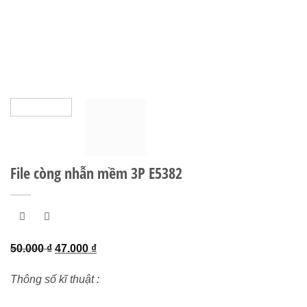
File còng nhẫn mềm 3P E5382
Giá
Giá
50.000
₫
47.000
₫
gốc
hiện
Thông số kĩ thuật :
là:
tại
50.000 ₫.
là: