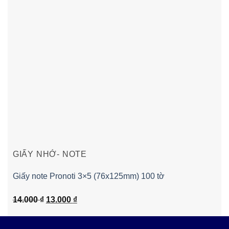
GIẤY NHỚ- NOTE
Giấy note Pronoti 3×5 (76x125mm) 100 tờ
Giá
Giá
14.000
₫
13.000
₫
gốc
hiện
là:
tại