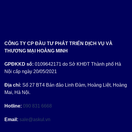
14.000 ₫.
là:
13.000 ₫.
CÔNG TY CP ĐẦU TƯ PHÁT TRIỂN DỊCH VỤ VÀ
THƯƠNG MẠI HOÀNG MINH
GPĐKKD số:
0109642171 do Sở KHĐT Thành phố Hà
Nội cấp ngày 20/05/2021
Địa chỉ:
Số 27 BT4 Bán đảo Linh Đàm, Hoàng Liệt, Hoàng
Mai, Hà Nội.
Hotline:
090 831 6668
Email:
sale@askul.vn