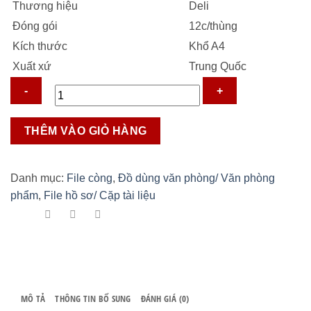
Thương hiệu
Deli
47.000 ₫.
Đóng gói
12c/thùng
Kích thước
Khổ A4
Xuất xứ
Trung Quốc
File
THÊM VÀO GIỎ HÀNG
còng
nhẫn
mềm
Danh mục:
File còng
,
Đồ dùng văn phòng/ Văn phòng
3P
phẩm
,
File hồ sơ/ Cặp tài liệu
E5382
số
lượng
MÔ TẢ
THÔNG TIN BỔ SUNG
ĐÁNH GIÁ (0)