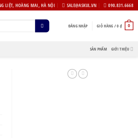
G LIỆT, HOÀNG MAI, HÀ NỘI
SALE@ASKUL.VN
090.831.6668
ĐĂNG NHẬP
GIỎ HÀNG /
0
₫
0
SẢN PHẨM
GIỚI THIỆU