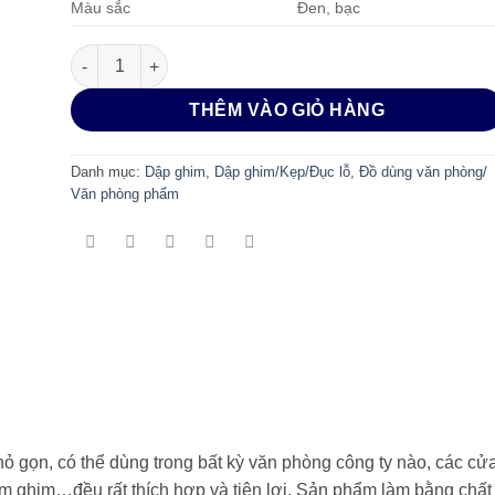
Màu sắc
Đen, bạc
Dập ghim đại Deli -W395 số lượng
THÊM VÀO GIỎ HÀNG
Danh mục:
Dập ghim
,
Dập ghim/Kẹp/Đục lỗ
,
Đồ dùng văn phòng/
Văn phòng phẩm
nhỏ gọn, có thể dùng trong bất kỳ văn phòng công ty nào, các 
 ghim…đều rất thích hợp và tiện lợi. Sản phẩm làm bằng chất l