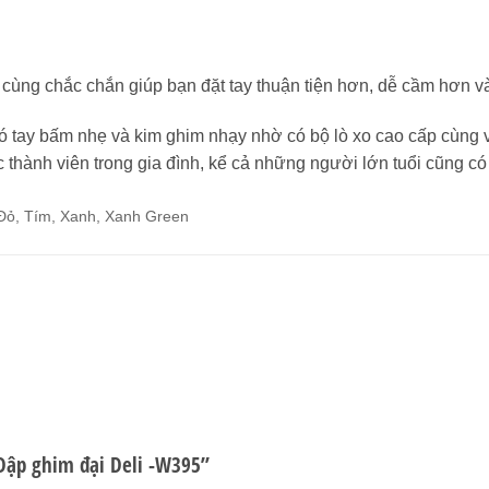
 cùng chắc chắn giúp bạn đặt tay thuận tiện hơn, dễ cầm hơn và 
ó tay bấm nhẹ và kim ghim nhạy nhờ có bộ lò xo cao cấp cùng v
 thành viên trong gia đình, kể cả những người lớn tuổi cũng c
Đỏ, Tím, Xanh, Xanh Green
Dập ghim đại Deli -W395”