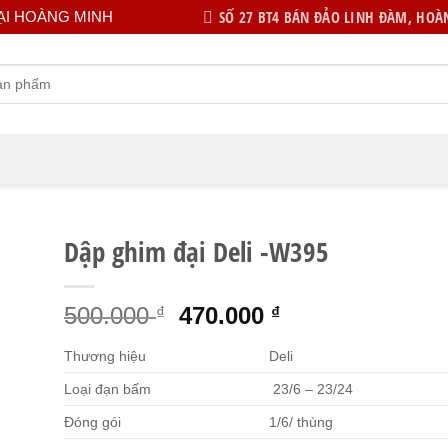
SỐ 27 BT4 BÁN ĐẢO LINH ĐÀM, HOÀN
ẠI HOÀNG MINH
Dập ghim đại Deli -W395
Giá
Giá
500.000
470.000
₫
₫
gốc
hiện
Thương hiệu
Deli
là:
tại
500.000 ₫.
là:
Loại đạn bấm
23/6 – 23/24
470.000 ₫.
Đóng gói
1/6/ thùng