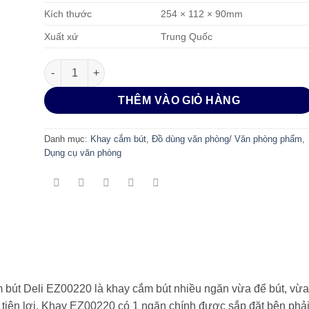
Kích thước
254 × 112 × 90mm
Xuất xứ
Trung Quốc
Khay cắm bút Deli EZ00220 số lượng
THÊM VÀO GIỎ HÀNG
Danh mục:
Khay cắm bút
,
Đồ dùng văn phòng/ Văn phòng phẩm
,
Dụng cụ văn phòng
bút Deli EZ00220 là khay cắm bút nhiều ngăn vừa để bút, vừ
tiện lợi. Khay EZ00220 có 1 ngăn chính được sắp đặt bên phả