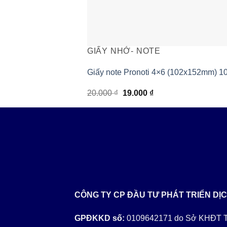
GIẤY NHỚ- NOTE
Giấy note Pronoti 4×6 (102x152mm) 10
Giá
Giá
20.000
₫
19.000
₫
+
gốc
hiện
là:
tại
20.000 ₫.
là:
19.000 ₫.
CÔNG TY CP ĐẦU TƯ PHÁT TRIỂN DỊ
GPĐKKD số:
0109642171 do Sở KHĐT Th