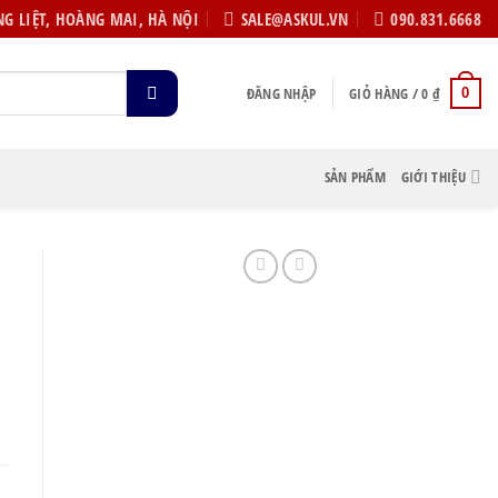
G LIỆT, HOÀNG MAI, HÀ NỘI
SALE@ASKUL.VN
090.831.6668
ĐĂNG NHẬP
GIỎ HÀNG /
0
₫
0
SẢN PHẨM
GIỚI THIỆU