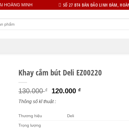
SỐ 27 BT4 BÁN ĐẢO LINH ĐÀM, HOÀN
ẠI HOÀNG MINH
Khay cắm bút Deli EZ00220
Giá
Giá
130.000
120.000
₫
₫
gốc
hiện
Thông số kĩ thuật :
là:
tại
130.000 ₫.
là:
Thương hiệu
Deli
120.000 ₫.
Trọng lượng