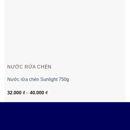
NƯỚC RỬA CHÉN
Nước rửa chén Sunlight 750g
Khoảng
32.000
₫
–
40.000
₫
giá:
từ
32.000 ₫
đến
40.000 ₫