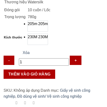
Thương hiệu
Watersilk
đến
51.000 ₫
Đóng gói
10 cuộn / Lốc
Trọng lượng
780g
205m
205m
230M
230M
Kích thước
Xóa
Giấy
THÊM VÀO GIỎ HÀNG
vệ
sinh
công
SKU:
Không áp dụng
Danh mục:
Giấy vệ sinh công
nghiệp
nghiệp
,
Đồ dùng vệ sinh/ Vệ sinh công nghiệp
Watersilk
số